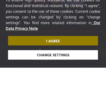
To ensure high quality standards, we use cookies for
functional and statistical reasons. By clicking "I agree",
you consent to the use of these cookies. Current cookie
OPEN GALLERY
settings can be changed by clicking on "change
settings". You find more related information in
Our
Data Privacy Note
I AGREE
VISIT OUR EVENT
Fermeture
CHANGE SETTINGS
exceptionnelle
🌺
Le menu de la semaine est arrivé
au Bali Café !
🌺
Pour ces deux dernières semaines
avant notre fermeture estivale, nous
vous avons préparé une sélection de
nos recettes préférées, entre saveurs
gourmandes, épices parfumées et